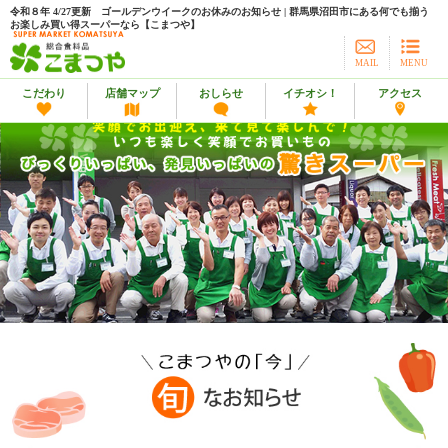
令和８年 4/27更新 ゴールデンウイークのお休みのお知らせ | 群馬県沼田市にある何でも揃う
お楽しみ買い得スーパーなら【こまつや】
MAIL
MENU
こだわり
店舗マップ
おしらせ
イチオシ！
アクセス