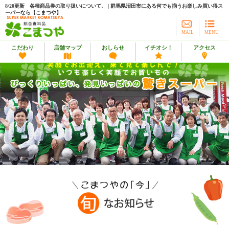
8/20更新 各種商品券の取り扱いについて。 | 群馬県沼田市にある何でも揃うお楽しみ買い得ス
ーパーなら【こまつや】
MAIL
MENU
こだわり
店舗マップ
おしらせ
イチオシ！
アクセス