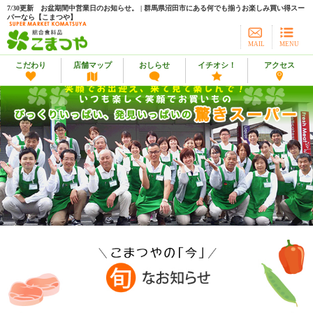
7/30更新 お盆期間中営業日のお知らせ。 | 群馬県沼田市にある何でも揃うお楽しみ買い得スー
パーなら【こまつや】
MAIL
MENU
こだわり
店舗マップ
おしらせ
イチオシ！
アクセス